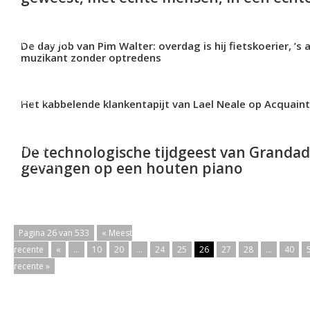
FEATURE
De day job van Pim Walter: overdag is hij fietskoerier, ’s
muzikant zonder optredens
NEW
Het kabbelende klankentapijt van Lael Neale op Acquain
MUSIC
NEW
De technologische tijdgeest van Granda
MUSIC
gevangen op een houten piano
Pagina 26 van 533
« Meest
recente
«
...
10
20
...
24
25
26
27
28
...
40
recente »