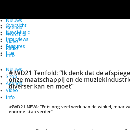
We gebruiken cookies om ervoor te zorgen dat onze
website zo soepel mogelijk draait. Als je doorgaat met het
gebruiken van de website, gaan we er vanuit dat je ermee
Nieuws
instemt.
Check!
Overzicht
Agenda
New Music
Word Lid!
Interviews
Video
Features
Radio
Live
Info
Nieuws
FEATURE
#IWD21 Tenfold: “Ik denk dat de afspiege
Shop
onze maatschappij en de muziekindustri
Agenda
diverser kan en moet”
Video
Info
FEATURE
#IWD21 NEVA: “Er is nog veel werk aan de winkel, maar we
enorme stap verder”
FEATURE