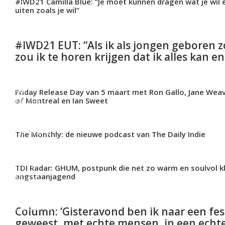
#IWD21 Camilla Blue: “Je moet kunnen dragen wat je wil 
uiten zoals je wil”
FEATURE
#IWD21 EUT: “Als ik als jongen geboren zo
zou ik te horen krijgen dat ik alles kan e
NEW
Friday Release Day van 5 maart met Ron Gallo, Jane Wea
MUSIC
of Montreal en Ian Sweet
FEATURE
The Monthly: de nieuwe podcast van The Daily Indie
NEW
TDI Radar: GHUM, postpunk die net zo warm en soulvol kli
MUSIC
angstaanjagend
FEATURE
Column: ‘Gisteravond ben ik naar een fes
geweest, met echte mensen, in een echte