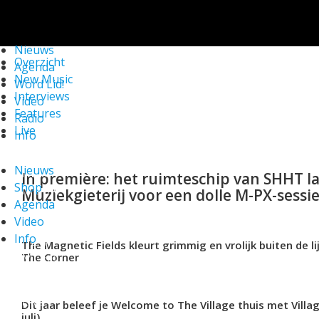
We gebruiken cookies om ervoor te zorgen dat onze
website zo soepel mogelijk draait. Als je doorgaat met het
gebruiken van de website, gaan we er vanuit dat je ermee
Nieuws
instemt.
Check!
Overzicht
Agenda
New Music
Word Lid!
Interviews
Video
Features
Radio
Live
Info
Nieuws
NEW
In première: het ruimteschip van SHHT la
Shop
MUSIC
Muziekgieterij voor een dolle M-PX-sessi
Agenda
Video
Info
NEW
The Magnetic Fields kleurt grimmig en vrolijk buiten de li
MUSIC
The Corner
LIVE
Dit jaar beleef je Welcome to The Village thuis met Vill
juli)