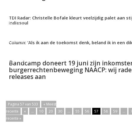
NEW
TDI Radar: Christelle Bofale kleurt veelzijdig palet aan sti
MUSIC
indiesoul
FEATURE
Column: ‘Als ik aan de toekomst denk, beland ik in een di
FEATURE
Bandcamp doneert 19 juni zijn inkomste
burgerrechtenbeweging NAACP: wij rade
releases aan
Pagina 57 van 533
« Meest
recente
«
...
10
20
30
...
55
56
57
58
59
...
recente »