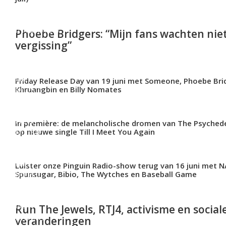
INTERVIEW
Phoebe Bridgers: “Mijn fans wachten nie
vergissing”
NEW
Friday Release Day van 19 juni met Someone, Phoebe Brid
MUSIC
Khruangbin en Billy Nomates
NEW
In première: de melancholische dromen van The Psychede
MUSIC
op nieuwe single Till I Meet You Again
NEW
Luister onze Pinguin Radio-show terug van 16 juni met 
MUSIC
Spunsugar, Bibio, The Wytches en Baseball Game
NEW
Run The Jewels, RTJ4, activisme en social
MUSIC
veranderingen