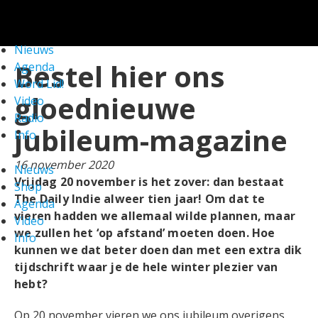
We gebruiken cookies om ervoor te zorgen dat onze
website zo soepel mogelijk draait. Als je doorgaat met het
gebruiken van de website, gaan we er vanuit dat je ermee
Nieuws
NIEUWS
instemt.
Check!
Bestel hier ons
Agenda
Word Lid!
gloednieuwe
Video
Radio
jubileum-magazine
Info
16 november 2020
Nieuws
Vrijdag 20 november is het zover: dan bestaat
Shop
The Daily Indie alweer tien jaar! Om dat te
Agenda
vieren hadden we allemaal wilde plannen, maar
Video
we zullen het ‘op afstand’ moeten doen. Hoe
Info
kunnen we dat beter doen dan met een extra dik
tijdschrift waar je de hele winter plezier van
hebt?
Op 20 november vieren we ons jubileum overigens