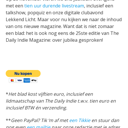
met een
tien uur durende livestream
, inclusief een
talkshow, popquiz en onze digitale clubavond
Lekkend Licht. Maar voor nu kijken we naar de inhoud
van ons nieuwe magazine. Want dat is niet zomaar
een blad: het is ook nog eens de 25ste editie van The
Daily Indie Magazine: over jubilea gesproken!
*
Het blad kost vijftien euro, inclusief een
lidmaatschap van The Daily Indie t.w.v. tien euro en
inclusief BTW én verzending.
**
Geen PayPal? Tik ‘m af met
een Tikkie
en stuur dan
nog even
een mailtje
naar onze redactie met je adres.