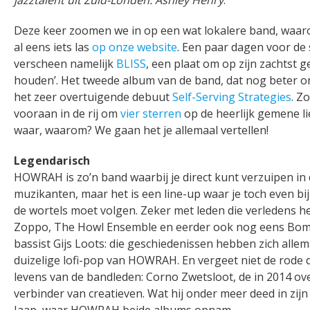
jazztalent uit Zuid-Londen: Ashley Henry
.
Deze keer zoomen we in op een wat lokalere band, waarove
al eens iets las
op onze website
. Een paar dagen voor de 
verscheen namelijk
BLISS
, een plaat om op zijn zachtst 
houden’. Het tweede album van de band, dat nog beter o
het zeer overtuigende debuut
Self-Serving Strategies
. Z
vooraan in de rij om
vier sterren
op de heerlijk gemene lie
waar, waarom? We gaan het je allemaal vertellen!
Legendarisch
HOWRAH is zo’n band waarbij je direct kunt verzuipen in 
muzikanten, maar het is een line-up waar je toch even bij 
de wortels moet volgen. Zeker met leden die verledens h
Zoppo, The Howl Ensemble en eerder ook nog eens Bomb
bassist Gijs Loots: die geschiedenissen hebben zich all
duizelige lofi-pop van HOWRAH. En vergeet niet de rode d
levens van de bandleden: Corno Zwetsloot, de in 2014 ov
verbinder van creatieven. Wat hij onder meer deed in zij