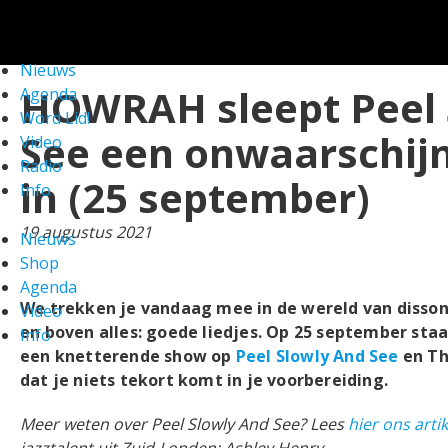
We gebruiken cookies om ervoor te zorgen dat onze
website zo soepel mogelijk draait. Als je doorgaat met het
gebruiken van de website, gaan we er vanuit dat je ermee
Nieuws
FEATURE
instemt.
Check!
HOWRAH sleept Peel 
Agenda
Word Lid!
See een onwaarschijn
Video
Radio
in (25 september)
Info
19 augustus 2021
Nieuws
Shop
Agenda
We trekken je vandaag mee in de wereld van dissona
Video
en boven alles: goede liedjes. Op 25 september sta
Info
een knetterende show op
Peel Slowly And See
en Th
dat je niets tekort komt in je voorbereiding.
Meer weten over Peel Slowly And See? Lees
hier ons artik