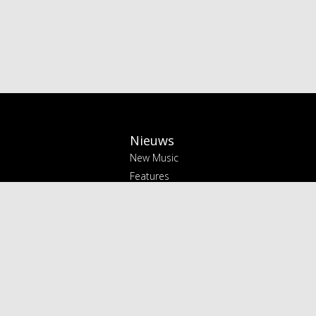
Nieuws
New Music
Features
Interviews
Radio & Video
TDI Radio
Luister terug
TDI Video