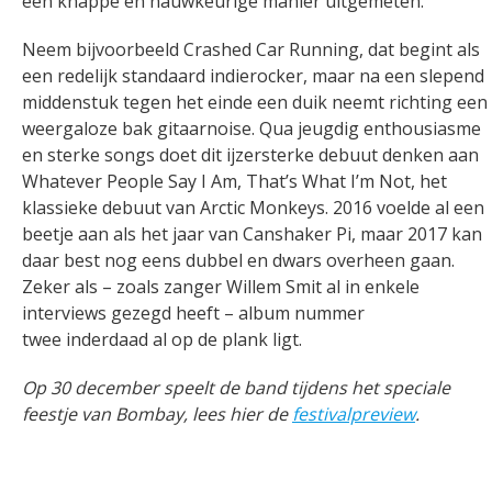
een knappe en nauwkeurige manier uitgemeten.
Neem bijvoorbeeld Crashed Car Running, dat begint als
een redelijk standaard indierocker, maar na een slepend
middenstuk tegen het einde een duik neemt richting een
weergaloze bak gitaarnoise. Qua jeugdig enthousiasme
en sterke songs doet dit ijzersterke debuut denken aan
Whatever People Say I Am, That’s What I’m Not, het
klassieke debuut van Arctic Monkeys. 2016 voelde al een
beetje aan als het jaar van Canshaker Pi, maar 2017 kan
daar best nog eens dubbel en dwars overheen gaan.
Zeker als – zoals zanger Willem Smit al in enkele
interviews gezegd heeft – album nummer
twee inderdaad al op de plank ligt.
Op 30 december speelt de band tijdens het speciale
feestje van Bombay, lees hier de
festivalpreview
.