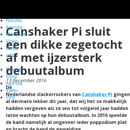
We gebruiken cookies om ervoor te zorgen dat onze
website zo soepel mogelijk draait. Als je doorgaat met het
gebruiken van de website, gaan we er vanuit dat je ermee
Nieuws
ALBUM
instemt.
Check!
Canshaker Pi sluit
Agenda
REVIEW
Word Lid!
een dikke zegetocht
Video
Radio
af met ijzersterk
Info
debuutalbum
Nieuws
Shop
13 december 2016
Agenda
De
Video
Nederlandse slackerrockers van
Canshaker Pi
gingen
Info
al dermate lekker dit jaar, dat wij het ze makkelijk
hadden vergeven als ze ons tot volgend jaar hadden
laten wachten op hun debuutalbum. In 2016 speelde
de band namelijk al ongeveer ieder poppodium plat
en bracht de band de geweldige